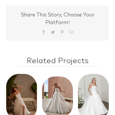
Share This Story, Choose Your
Platform!
Facebook
Twitter
Pinterest
Email
Related Projects
Style
Style
Style
1013903
4167
11314